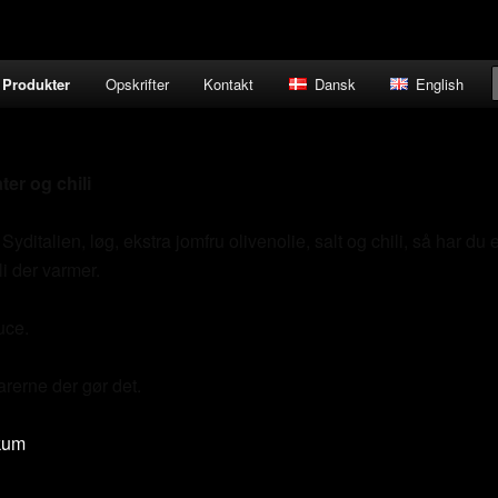
Produkter
Opskrifter
Kontakt
Dansk
English
er og chili
ditalien, løg, ekstra jomfru olivenolie, salt og chili, så har du e
i der varmer.
uce.
arerne der gør det.
ikum